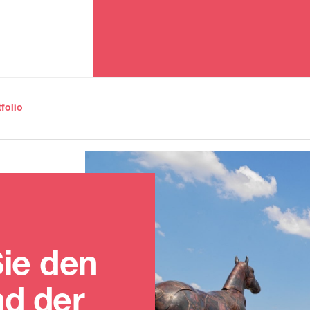
tfolio
ie den
d der