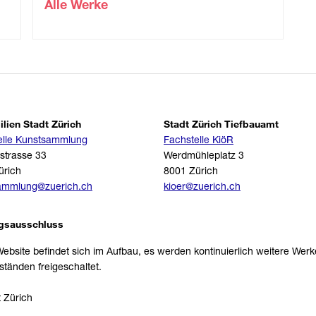
Alle Werke
lien Stadt Zürich
Stadt Zürich Tiefbauamt
elle Kunstsammlung
Fachstelle KiöR
strasse 33
Werdmühleplatz 3
ürich
8001 Zürich
ammlung@zuerich.ch
kioer@zuerich.ch
gsausschluss
ebsite befindet sich im Aufbau, es werden kontinuierlich weitere Wer
tänden freigeschaltet.
 Zürich