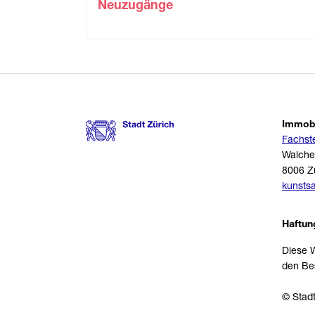
Neuzugänge
Immobi
Fachst
Walche
8006 Z
kunsts
Haftun
Diese W
den Bes
© Stadt