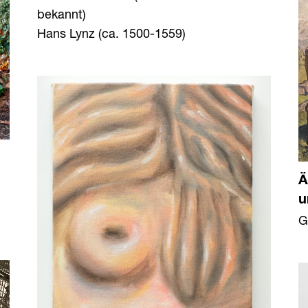
bekannt)
Hans Lynz (ca. 1500-1559)
Ä
u
G