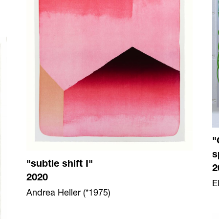
"
s
"subtle shift I"
2
2020
E
Andrea Heller (*1975)