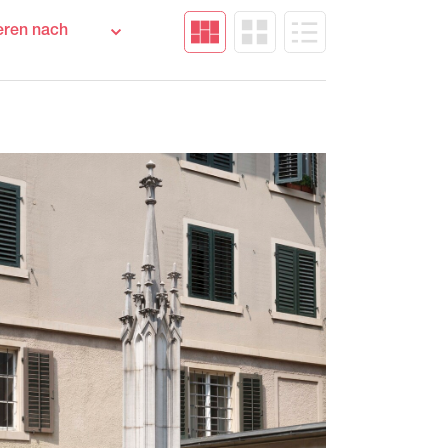
eige nur
Werke im Depot
Vermisste Werke