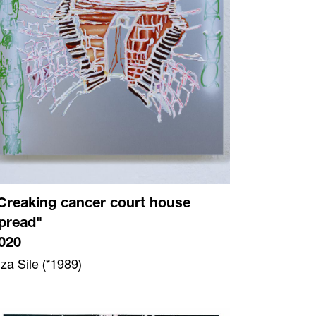
Creaking cancer court house
pread"
020
lza Sile (*1989)