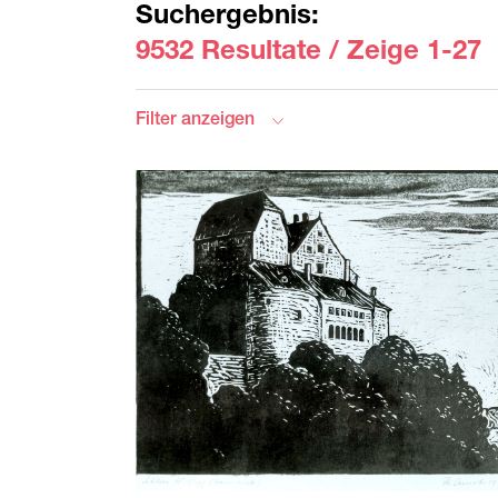
9532 Resultate
/
Zeige 1-27
Filter anzeigen
Filtern nach
Gattung
Andere
(
3
)
Stadtkreis
Arbeiten auf Papier
(
2210
)
Brunnen
(
268
)
01
(
128
)
Druckgrafik
(
1770
)
02
(
128
)
Fotografie
(
863
)
03
(
100
)
Gestaltung
(
109
)
04
(
62
)