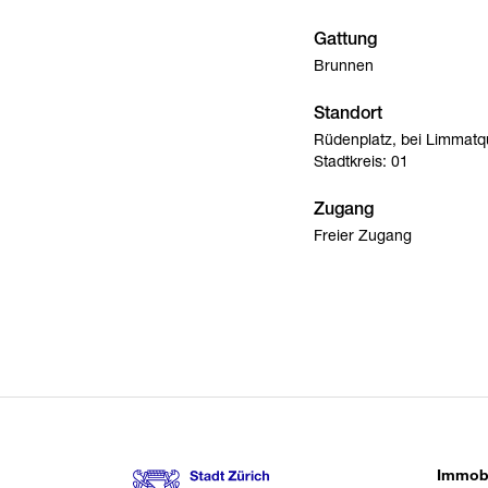
Gattung
Brunnen
Standort
Rüdenplatz, bei Limmatq
Stadtkreis: 01
Zugang
Freier Zugang
Inventarnummer
1-00
Creditline
Kunst im öffentlichen Ra
Immobi