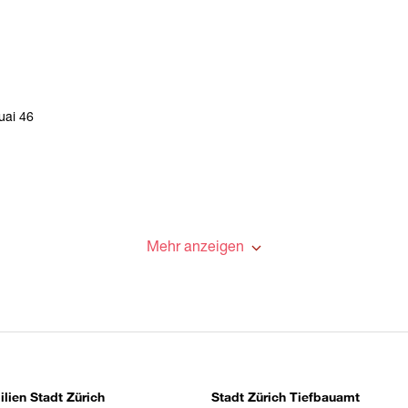
uai 46
Mehr anzeigen
um Stadt Zürich
lien Stadt Zürich
Stadt Zürich Tiefbauamt