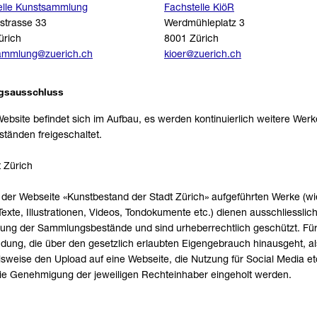
elle Kunstsammlung
Fachstelle KiöR
strasse 33
Werdmühleplatz 3
ürich
8001 Zürich
ammlung@zuerich.ch
kioer@zuerich.ch
gsausschluss
ebsite befindet sich im Aufbau, es werden kontinuierlich weitere Wer
tänden freigeschaltet.
 Zürich
 der Webseite «Kunstbestand der Stadt Zürich» aufgeführten Werke (wi
Texte, Illustrationen, Videos, Tondokumente etc.) dienen ausschliesslic
lung der Sammlungsbestände und sind urheberrechtlich geschützt. Für
ung, die über den gesetzlich erlaubten Eigengebrauch hinausgeht, a
lsweise den Upload auf eine Webseite, die Nutzung für Social Media et
ie Genehmigung der jeweiligen Rechteinhaber eingeholt werden.