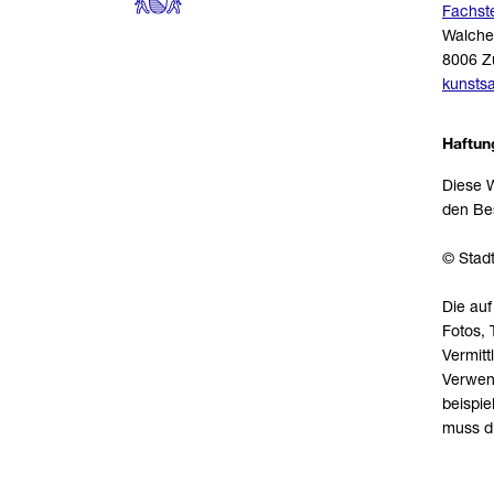
Fachst
Walche
8006 Z
kunsts
Haftun
Diese W
den Bes
© Stadt
Die auf
Fotos, 
Vermitt
Verwend
beispie
muss d