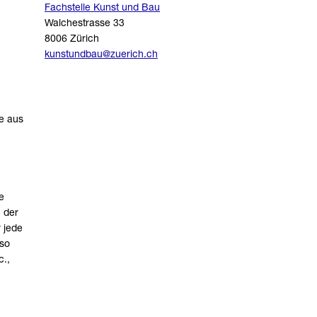
Fachstelle Kunst und Bau
Walchestrasse 33
8006 Zürich
kunstundbau@zuerich.ch
ke aus
e
h der
 jede
lso
c.,